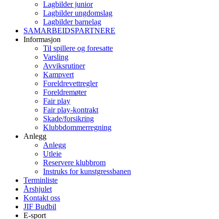
Lagbilder junior
Lagbilder ungdomslag
Lagbilder barnelag
SAMARBEIDSPARTNERE
Informasjon
Til spillere og foresatte
Varsling
Avviksrutiner
Kampvert
Foreldrevettregler
Foreldremøter
Fair play
Fair play-kontrakt
Skade/forsikring
Klubbdommerregning
Anlegg
Anlegg
Utleie
Reservere klubbrom
Instruks for kunstgressbanen
Terminliste
Årshjulet
Kontakt oss
JIF Budbil
E-sport