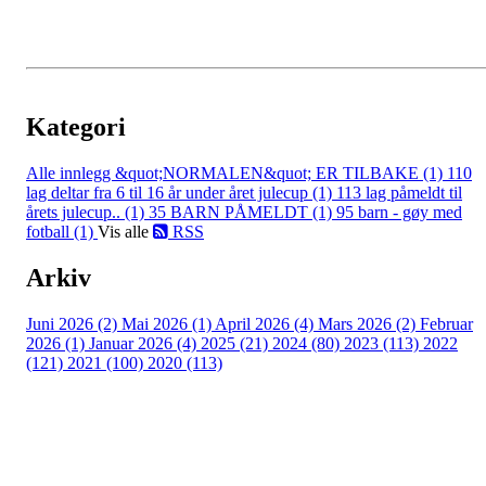
Kategori
Alle innlegg
&quot;NORMALEN&quot; ER TILBAKE (1)
110
lag deltar fra 6 til 16 år under året julecup (1)
113 lag påmeldt til
årets julecup.. (1)
35 BARN PÅMELDT (1)
95 barn - gøy med
fotball (1)
Vis alle
RSS
Arkiv
Juni 2026 (2)
Mai 2026 (1)
April 2026 (4)
Mars 2026 (2)
Februar
2026 (1)
Januar 2026 (4)
2025 (21)
2024 (80)
2023 (113)
2022
(121)
2021 (100)
2020 (113)
Bli medlem i klubben!