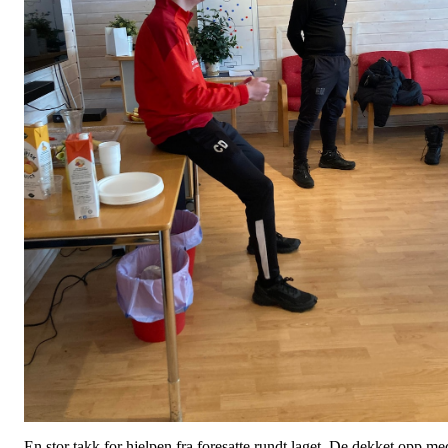
En stor takk for hjelpen fra foresatte rundt laget. De dekket opp me