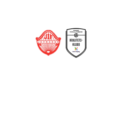
Trykk her for innmelding
Jevnaker IF Fotball
Postboks 129, 3521 Jevnaker
Org. nr.: 971012951
leder@jif.no