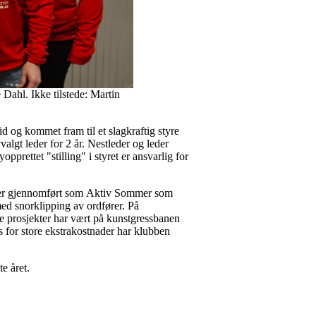
ahl. Ikke tilstede: Martin
d og kommet fram til et slagkraftig styre
algt leder for 2 år. Nestleder og leder
ttet "stilling" i styret er ansvarlig for
er er gjennomført som Aktiv Sommer som
med snorklipping av ordfører. På
ge prosjekter har vært på kunstgressbanen
ss for store ekstrakostnader har klubben
te året.