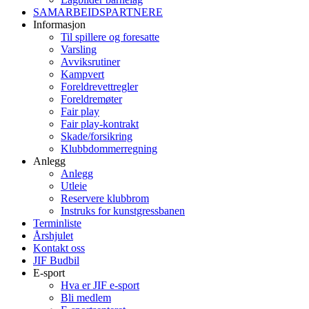
SAMARBEIDSPARTNERE
Informasjon
Til spillere og foresatte
Varsling
Avviksrutiner
Kampvert
Foreldrevettregler
Foreldremøter
Fair play
Fair play-kontrakt
Skade/forsikring
Klubbdommerregning
Anlegg
Anlegg
Utleie
Reservere klubbrom
Instruks for kunstgressbanen
Terminliste
Årshjulet
Kontakt oss
JIF Budbil
E-sport
Hva er JIF e-sport
Bli medlem