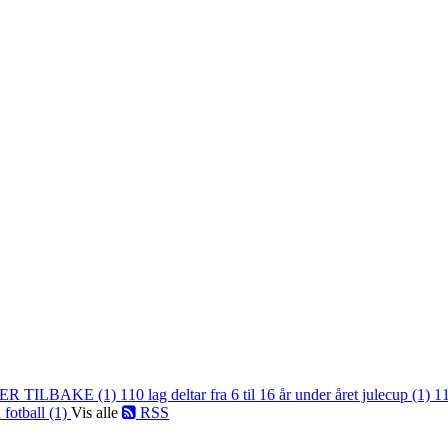
ER TILBAKE (1)
110 lag deltar fra 6 til 16 år under året julecup (1)
11
 fotball (1)
Vis alle
RSS