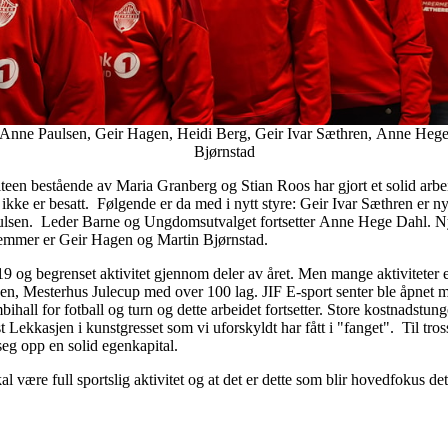
 Anne Paulsen, Geir Hagen, Heidi Berg, Geir Ivar Sæthren, Anne Hege D
Bjørnstad
een bestående av Maria Granberg og Stian Roos har gjort et solid arbei
kke er besatt. Følgende er da med i nytt styre: Geir Ivar Sæthren er nyv
en. Leder Barne og Ungdomsutvalget fortsetter Anne Hege Dahl. Nyoppre
emmer er Geir Hagen og Martin Bjørnstad.
 19 og begrenset aktivitet gjennom deler av året. Men mange aktivitet
gen, Mesterhus Julecup med over 100 lag. JIF E-sport senter ble åpnet 
hall for fotball og turn og dette arbeidet fortsetter. Store kostnadstun
 Lekkasjen i kunstgresset som vi uforskyldt har fått i "fanget". Til tro
eg opp en solid egenkapital.
al være full sportslig aktivitet og at det er dette som blir hovedfokus det