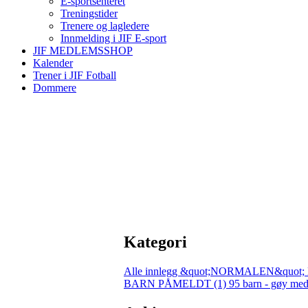
E-sportsenteret
Treningstider
Trenere og lagledere
Innmelding i JIF E-sport
JIF MEDLEMSSHOP
Kalender
Trener i JIF Fotball
Dommere
Kategori
Alle innlegg
&quot;NORMALEN&quot; 
BARN PÅMELDT (1)
95 barn - gøy med