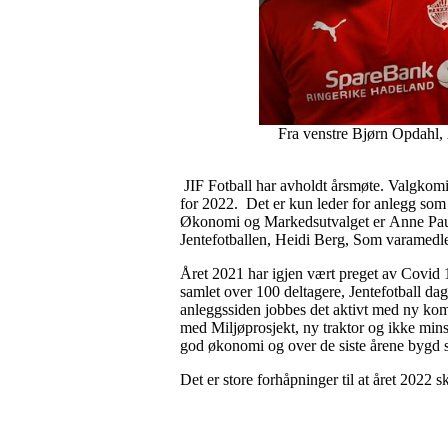
Fra venstre Bjørn Opdahl,
JIF Fotball har avholdt årsmøte. Valgkomit
for 2022. Det er kun leder for anlegg som i
Økonomi og Markedsutvalget er Anne Pauls
Jentefotballen, Heidi Berg, Som varamedl
Året 2021 har igjen vært preget av Covid
samlet over 100 deltagere, Jentefotball da
anleggssiden jobbes det aktivt med ny kombi
med Miljøprosjekt, ny traktor og ikke minst
god økonomi og over de siste årene bygd s
Det er store forhåpninger til at året 2022 sk