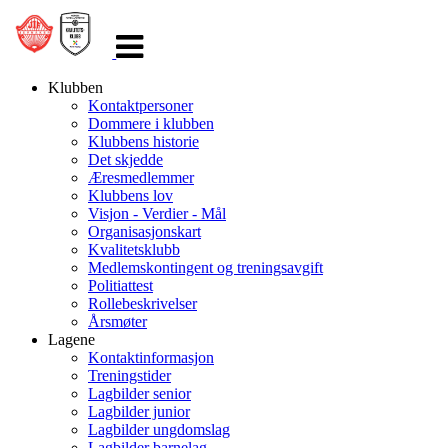
Veksle
navigasjon
Klubben
Kontaktpersoner
Dommere i klubben
Klubbens historie
Det skjedde
Æresmedlemmer
Klubbens lov
Visjon - Verdier - Mål
Organisasjonskart
Kvalitetsklubb
Medlemskontingent og treningsavgift
Politiattest
Rollebeskrivelser
Årsmøter
Lagene
Kontaktinformasjon
Treningstider
Lagbilder senior
Lagbilder junior
Lagbilder ungdomslag
Lagbilder barnelag