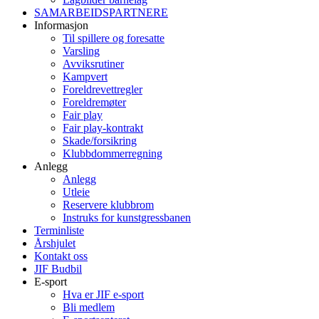
SAMARBEIDSPARTNERE
Informasjon
Til spillere og foresatte
Varsling
Avviksrutiner
Kampvert
Foreldrevettregler
Foreldremøter
Fair play
Fair play-kontrakt
Skade/forsikring
Klubbdommerregning
Anlegg
Anlegg
Utleie
Reservere klubbrom
Instruks for kunstgressbanen
Terminliste
Årshjulet
Kontakt oss
JIF Budbil
E-sport
Hva er JIF e-sport
Bli medlem