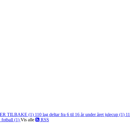
ER TILBAKE (1)
110 lag deltar fra 6 til 16 år under året julecup (1)
11
 fotball (1)
Vis alle
RSS