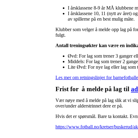
I årsklassene 8-9 år MÅ klubbene m
I årsklassene 10, 11 (nytt av året) o
av spillerne på en best mulig måte.
Klubber som velger å melde opp lag på fors
fulgt.
Antall treningsøkter kan være en indika
Øvd: For lag som trener 3 ganger ell
Middels: For lag som trener 2 gange
Lite Øvd: For nye lag eller lag som 
Les mer om retningslinjer for barnefotballe
Frist for å melde på lag til
ad
Vær nøye med å melde på lag slik at vi sl
over/under alderstrinnet dere er på.
Hvis det er spørsmål. Bare ta kontakt. Evnt
https://www.fotball.no/kretser/buskerud/akt