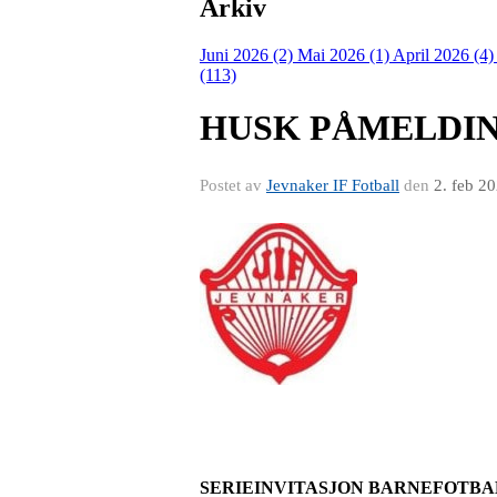
Arkiv
Juni 2026 (2)
Mai 2026 (1)
April 2026 (4
(113)
HUSK PÅMELDIN
Postet av
Jevnaker IF Fotball
den
2. feb 2
SERIEINVITASJON BARNEFOTBALL 7e