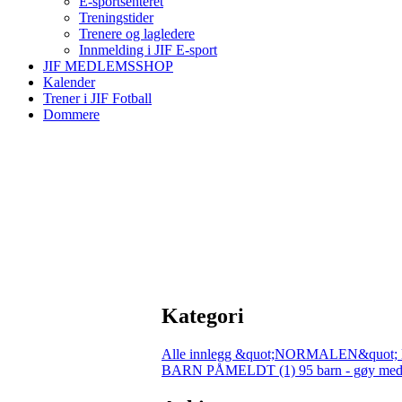
E-sportsenteret
Treningstider
Trenere og lagledere
Innmelding i JIF E-sport
JIF MEDLEMSSHOP
Kalender
Trener i JIF Fotball
Dommere
Kategori
Alle innlegg
&quot;NORMALEN&quot; 
BARN PÅMELDT (1)
95 barn - gøy med