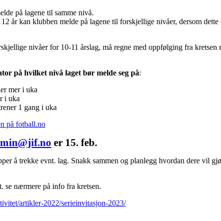
elde på lagene til samme nivå.
g 12 år kan klubben melde på lagene til forskjellige nivåer, dersom dette 
kjellige nivåer for 10-11 årslag, må regne med oppfølging fra kretsen mh
tor på hvilket nivå laget bør melde seg på
:
er mer i uka
r i uka
trener 1 gang i uka
n på fotball.no
min@jif.no
er 15. feb.
ipper å trekke evnt. lag. Snakk sammen og planlegg hvordan dere vil gj
. se nærmere på info fra kretsen.
ivitet/artikler-2022/serieinvitasjon-2023/