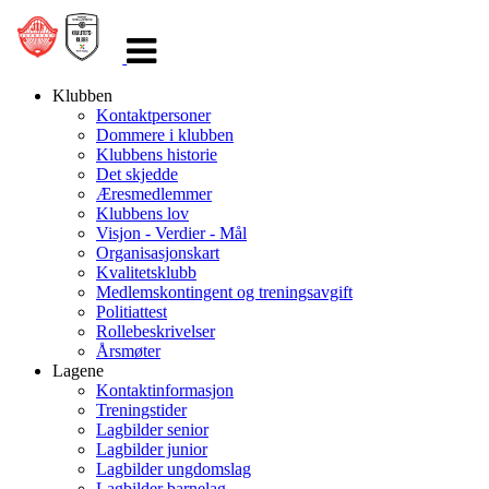
Veksle
navigasjon
Klubben
Kontaktpersoner
Dommere i klubben
Klubbens historie
Det skjedde
Æresmedlemmer
Klubbens lov
Visjon - Verdier - Mål
Organisasjonskart
Kvalitetsklubb
Medlemskontingent og treningsavgift
Politiattest
Rollebeskrivelser
Årsmøter
Lagene
Kontaktinformasjon
Treningstider
Lagbilder senior
Lagbilder junior
Lagbilder ungdomslag
Lagbilder barnelag