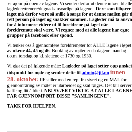
er ajour på noen av lagene. Vi sender derfor ut denne infoen til alle
lagledere/trenere/dugnadsansvarlige på lagene..
Dere som tilhører
laget må derfor være så snille å sørge for at denne mailen går ti
rett person på laget og snakker sammen. Lagleder må ta ansva
for å informere videre ut til foreldrene på laget når
foreldremøte skal være. Vi regner med at alle lagene har egne
grupper på facebook eller spond.
Vi tenker oss å gjennomføre foreldremøter for ALLE lagene i løpet
av
ukene 44, 45 og 46
. Booking av møter er da dagene mandag
t.o.m. torsdag og kl. slettene er 1730 og 1930.
Vi gjør det på følgende måte:
Lagleder på laget setter opp ønsket
innen
tidspunkt for møte og sender dette til
admin@jif.no
28. oktober.
JIF stiller med en rep. fra styret og en MAL for
gjennomføring av møtet er utarbeidet og skal følges. Det blir server
kaffe og litt å bite i.
NB! SVÆRT VIKTIG AT ALLE LAGEN
FÅR GJENNOMFØRT DISSE "SAMLINGENE".
TAKK FOR HJELPEN.