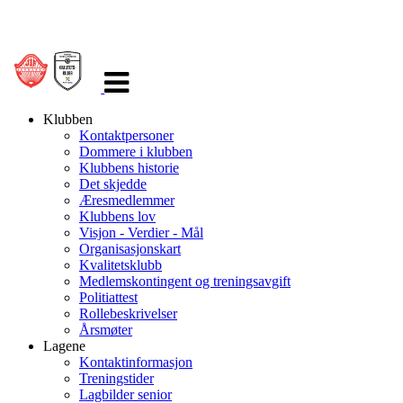
Veksle
navigasjon
Klubben
Kontaktpersoner
Dommere i klubben
Klubbens historie
Det skjedde
Æresmedlemmer
Klubbens lov
Visjon - Verdier - Mål
Organisasjonskart
Kvalitetsklubb
Medlemskontingent og treningsavgift
Politiattest
Rollebeskrivelser
Årsmøter
Lagene
Kontaktinformasjon
Treningstider
Lagbilder senior