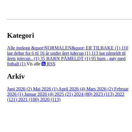
Kategori
Alle innlegg
&quot;NORMALEN&quot; ER TILBAKE (1)
110
lag deltar fra 6 til 16 år under året julecup (1)
113 lag påmeldt til
årets julecup.. (1)
35 BARN PÅMELDT (1)
95 barn - gøy med
fotball (1)
Vis alle
RSS
Arkiv
Juni 2026 (2)
Mai 2026 (1)
April 2026 (4)
Mars 2026 (2)
Februar
2026 (1)
Januar 2026 (4)
2025 (21)
2024 (80)
2023 (113)
2022
(121)
2021 (100)
2020 (113)
Bli medlem i klubben!