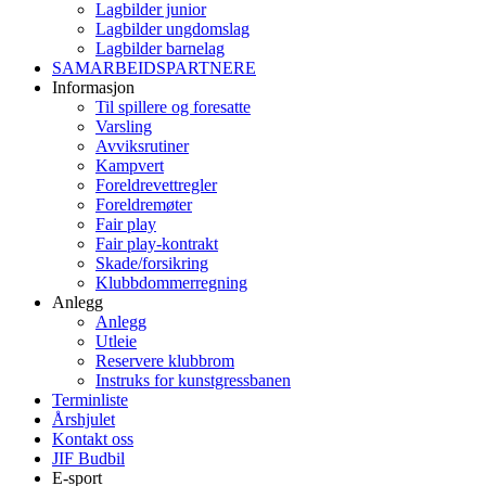
Lagbilder junior
Lagbilder ungdomslag
Lagbilder barnelag
SAMARBEIDSPARTNERE
Informasjon
Til spillere og foresatte
Varsling
Avviksrutiner
Kampvert
Foreldrevettregler
Foreldremøter
Fair play
Fair play-kontrakt
Skade/forsikring
Klubbdommerregning
Anlegg
Anlegg
Utleie
Reservere klubbrom
Instruks for kunstgressbanen
Terminliste
Årshjulet
Kontakt oss
JIF Budbil
E-sport