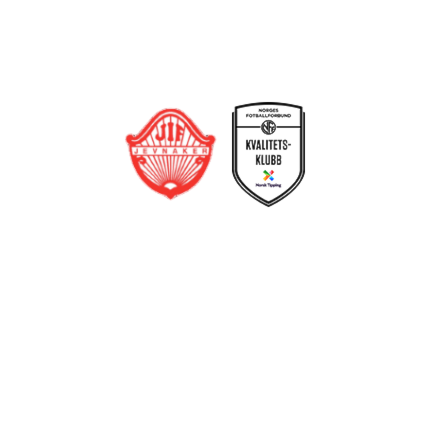
Trykk her for innmelding
Jevnaker IF Fotball
Postboks 129, 3521 Jevnaker
Org. nr.: 971012951
leder@jif.no