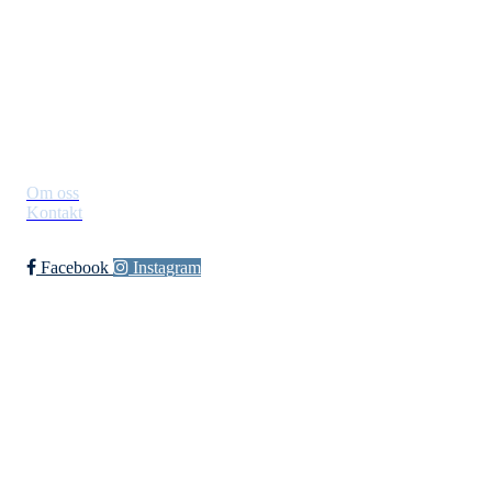
Org. nr.: 971012951
leder@jif.no
Om Klubben
Om oss
Kontakt
Facebook
Instagram