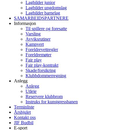
Lagbilder junior
Lagbilder ungdomslag
Lagbilder barnelag
SAMARBEIDSPARTNERE
Informasjon
Til spillere og foresatte
Varsling
Avviksrutiner
Kampvert
Foreldrevettregler
Foreldremøter
Fair play
Fair play-kontrakt
Skade/forsikring
Klubbdommerregning
Anlegg
Anlegg
Utleie
Reservere klubbrom
Instruks for kunstgressbanen
Terminliste
Årshjulet
Kontakt oss
JIF Budbil
E-sport