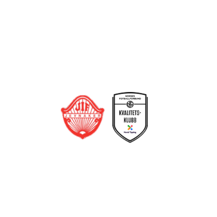
Bli medlem i klubben!
Trykk her for innmelding
Jevnaker IF Fotball
Postboks 129, 3521 Jevnaker