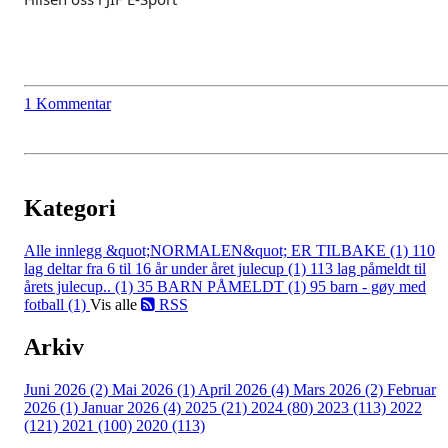
1 Kommentar
Kategori
Alle innlegg
&quot;NORMALEN&quot; ER TILBAKE (1)
110
lag deltar fra 6 til 16 år under året julecup (1)
113 lag påmeldt til
årets julecup.. (1)
35 BARN PÅMELDT (1)
95 barn - gøy med
fotball (1)
Vis alle
RSS
Arkiv
Juni 2026 (2)
Mai 2026 (1)
April 2026 (4)
Mars 2026 (2)
Februar
2026 (1)
Januar 2026 (4)
2025 (21)
2024 (80)
2023 (113)
2022
(121)
2021 (100)
2020 (113)