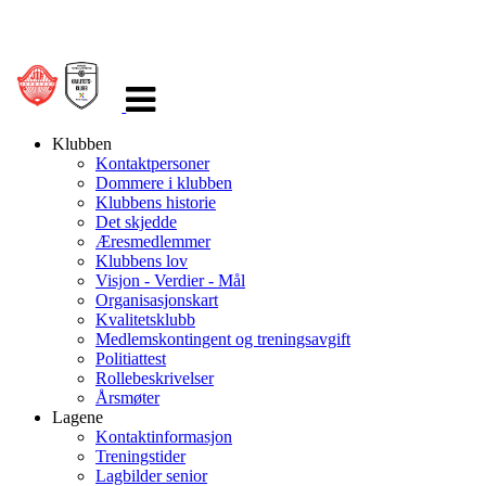
Veksle
navigasjon
Klubben
Kontaktpersoner
Dommere i klubben
Klubbens historie
Det skjedde
Æresmedlemmer
Klubbens lov
Visjon - Verdier - Mål
Organisasjonskart
Kvalitetsklubb
Medlemskontingent og treningsavgift
Politiattest
Rollebeskrivelser
Årsmøter
Lagene
Kontaktinformasjon
Treningstider
Lagbilder senior