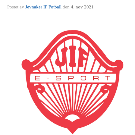
Postet av
Jevnaker IF Fotball
den
4. nov 2021