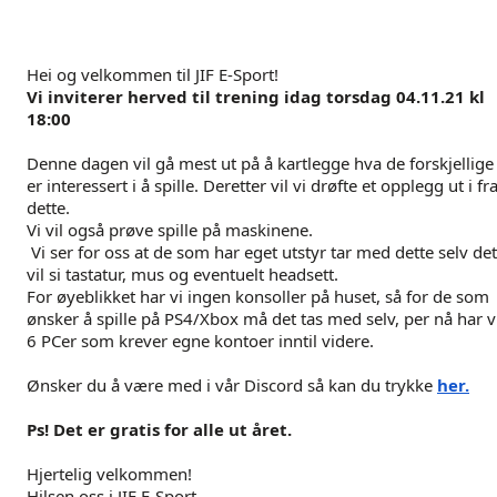
Hei og velkommen til JIF E-Sport!
Vi inviterer herved til trening idag torsdag 04.11.21 kl
18:00
Denne dagen vil gå mest ut på å kartlegge hva de forskjellige
er interessert i å spille. Deretter vil vi drøfte et opplegg ut i fr
dette.
Vi vil også prøve spille på maskinene.
Vi ser for oss at de som har eget utstyr tar med dette selv det
vil si tastatur, mus og eventuelt headsett.
For øyeblikket har vi ingen konsoller på huset, så for de som
ønsker å spille på PS4/Xbox må det tas med selv, per nå har v
6 PCer som krever egne kontoer inntil videre.
Ønsker du å være med i vår Discord så kan du trykke
her.
Ps! Det er gratis for alle ut året.
Hjertelig velkommen!
Hilsen oss i JIF E-Sport