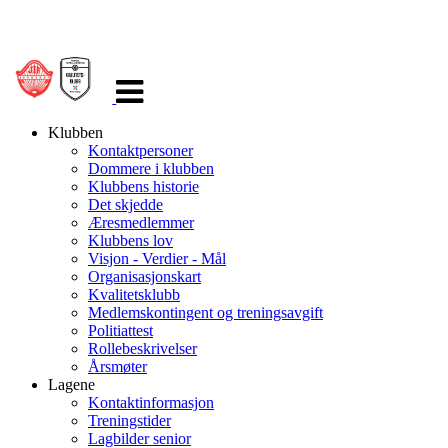
Veksle
navigasjon
Klubben
Kontaktpersoner
Dommere i klubben
Klubbens historie
Det skjedde
Æresmedlemmer
Klubbens lov
Visjon - Verdier - Mål
Organisasjonskart
Kvalitetsklubb
Medlemskontingent og treningsavgift
Politiattest
Rollebeskrivelser
Årsmøter
Lagene
Kontaktinformasjon
Treningstider
Lagbilder senior