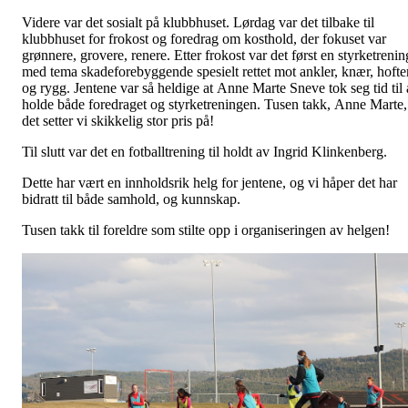
Videre var det sosialt på klubbhuset. Lørdag var det tilbake til
klubbhuset for frokost og foredrag om kosthold, der fokuset var
grønnere, grovere, renere. Etter frokost var det først en styrketrenin
med tema skadeforebyggende spesielt rettet mot ankler, knær, hofte
og rygg. Jentene var så heldige at Anne Marte Sneve tok seg tid til 
holde både foredraget og styrketreningen. Tusen takk, Anne Marte,
det setter vi skikkelig stor pris på!
Til slutt var det en fotballtrening til holdt av Ingrid Klinkenberg.
Dette har vært en innholdsrik helg for jentene, og vi håper det har
bidratt til både samhold, og kunnskap.
Tusen takk til foreldre som stilte opp i organiseringen av helgen!