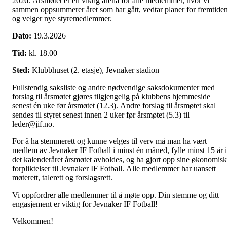
2026. Årsmøtet er en viktig arena for alle medlemmer, hvor vi
sammen oppsummerer året som har gått, vedtar planer for fremtide
og velger nye styremedlemmer.
Dato:
19.3.2026
Tid:
kl. 18.00
Sted:
Klubbhuset (2. etasje), Jevnaker stadion
Fullstendig saksliste og andre nødvendige saksdokumenter med
forslag til årsmøtet gjøres tilgjengelig på klubbens hjemmeside
senest én uke før årsmøtet (12.3). Andre forslag til årsmøtet skal
sendes til styret senest innen 2 uker før årsmøtet (5.3) til
leder@jif.no.
For å ha stemmerett og kunne velges til verv må man ha vært
medlem av Jevnaker IF Fotball i minst én måned, fylle minst 15 år i
det kalenderåret årsmøtet avholdes, og ha gjort opp sine økonomis
forpliktelser til Jevnaker IF Fotball. Alle medlemmer har uansett
møterett, talerett og forslagsrett.
Vi oppfordrer alle medlemmer til å møte opp. Din stemme og ditt
engasjement er viktig for Jevnaker IF Fotball!
Velkommen!