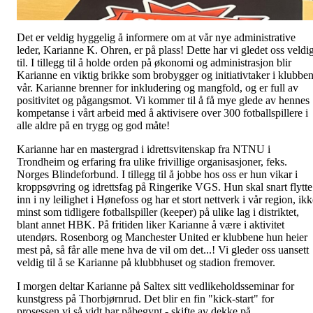
Det er veldig hyggelig å informere om at vår nye administrative
leder, Karianne K. Ohren, er på plass! Dette har vi gledet oss veldi
til. I tillegg til å holde orden på økonomi og administrasjon blir
Karianne en viktig brikke som brobygger og initiativtaker i klubbe
vår. Karianne brenner for inkludering og mangfold, og er full av
positivitet og pågangsmot. Vi kommer til å få mye glede av hennes
kompetanse i vårt arbeid med å aktivisere over 300 fotballspillere i
alle aldre på en trygg og god måte!
Karianne har en mastergrad i idrettsvitenskap fra NTNU i
Trondheim og erfaring fra ulike frivillige organisasjoner, feks.
Norges Blindeforbund. I tillegg til å jobbe hos oss er hun vikar i
kroppsøvring og idrettsfag på Ringerike VGS. Hun skal snart flytte
inn i ny leilighet i Hønefoss og har et stort nettverk i vår region, ik
minst som tidligere fotballspiller (keeper) på ulike lag i distriktet,
blant annet HBK. På fritiden liker Karianne å være i aktivitet
utendørs. Rosenborg og Manchester United er klubbene hun heier
mest på, så får alle mene hva de vil om det...! Vi gleder oss uansett
veldig til å se Karianne på klubbhuset og stadion fremover.
I morgen deltar Karianne på Saltex sitt vedlikeholdsseminar for
kunstgress på Thorbjørnrud. Det blir en fin "kick-start" for
prosessen vi så vidt har påbegynt - skifte av dekke på