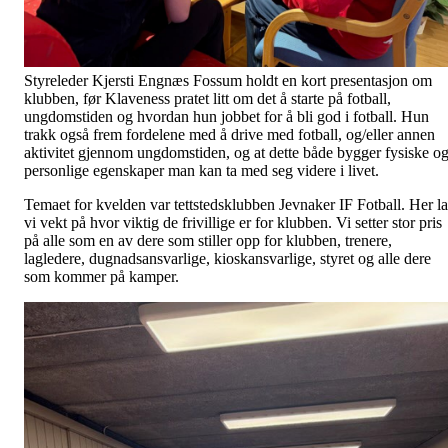
Styreleder Kjersti Engnæs Fossum holdt en kort presentasjon om
klubben, før Klaveness pratet litt om det å starte på fotball,
ungdomstiden og hvordan hun jobbet for å bli god i fotball. Hun
trakk også frem fordelene med å drive med fotball, og/eller annen
aktivitet gjennom ungdomstiden, og at dette både bygger fysiske o
personlige egenskaper man kan ta med seg videre i livet.
Temaet for kvelden var tettstedsklubben Jevnaker IF Fotball. Her la
vi vekt på hvor viktig de frivillige er for klubben. Vi setter stor pris
på alle som en av dere som stiller opp for klubben, trenere,
lagledere, dugnadsansvarlige, kioskansvarlige, styret og alle dere
som kommer på kamper.