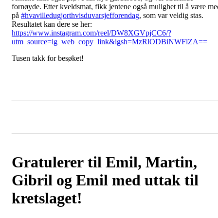
fornøyde. Etter kveldsmat, fikk jentene også mulighet til å være me
på
#hvavilledugjorthvisduvarsjefforendag
, som var veldig stas.
Resultatet kan dere se her:
https://www.instagram.com/reel/DW8XGVpjCC6/?
utm_source=ig_web_copy_link&igsh=MzRlODBiNWFlZA==
Tusen takk for besøket!
Gratulerer til Emil, Martin,
Gibril og Emil med uttak til
kretslaget!