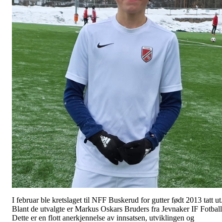
I februar ble kretslaget til NFF Buskerud for gutter født 2013 tatt ut
Blant de utvalgte er Markus Oskars Bruders fra Jevnaker IF Fotball
Dette er en flott anerkjennelse av innsatsen, utviklingen og