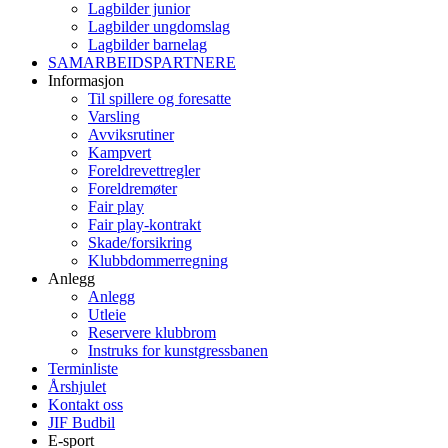
Lagbilder junior
Lagbilder ungdomslag
Lagbilder barnelag
SAMARBEIDSPARTNERE
Informasjon
Til spillere og foresatte
Varsling
Avviksrutiner
Kampvert
Foreldrevettregler
Foreldremøter
Fair play
Fair play-kontrakt
Skade/forsikring
Klubbdommerregning
Anlegg
Anlegg
Utleie
Reservere klubbrom
Instruks for kunstgressbanen
Terminliste
Årshjulet
Kontakt oss
JIF Budbil
E-sport