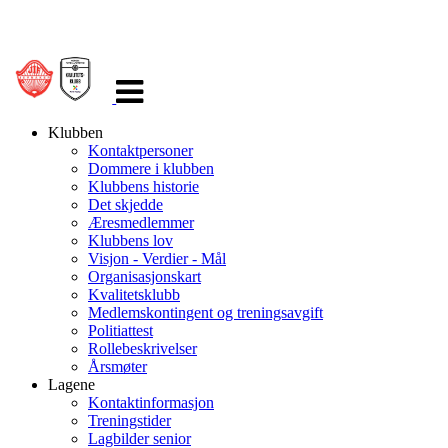
Veksle
navigasjon
Klubben
Kontaktpersoner
Dommere i klubben
Klubbens historie
Det skjedde
Æresmedlemmer
Klubbens lov
Visjon - Verdier - Mål
Organisasjonskart
Kvalitetsklubb
Medlemskontingent og treningsavgift
Politiattest
Rollebeskrivelser
Årsmøter
Lagene
Kontaktinformasjon
Treningstider
Lagbilder senior