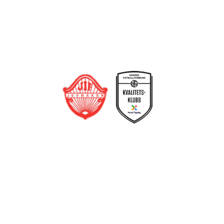
Bli medlem i klubben!
Trykk her for innmelding
Jevnaker IF Fotball
Postboks 129, 3521 Jevnaker
Org. nr.: 971012951