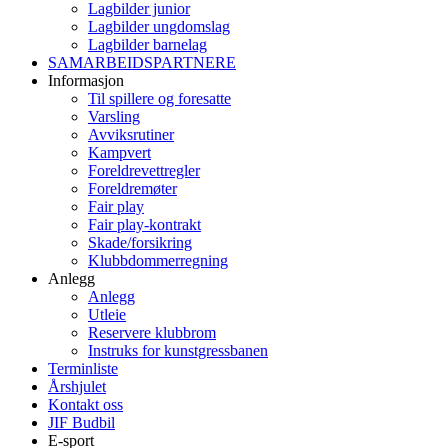
Lagbilder junior
Lagbilder ungdomslag
Lagbilder barnelag
SAMARBEIDSPARTNERE
Informasjon
Til spillere og foresatte
Varsling
Avviksrutiner
Kampvert
Foreldrevettregler
Foreldremøter
Fair play
Fair play-kontrakt
Skade/forsikring
Klubbdommerregning
Anlegg
Anlegg
Utleie
Reservere klubbrom
Instruks for kunstgressbanen
Terminliste
Årshjulet
Kontakt oss
JIF Budbil
E-sport