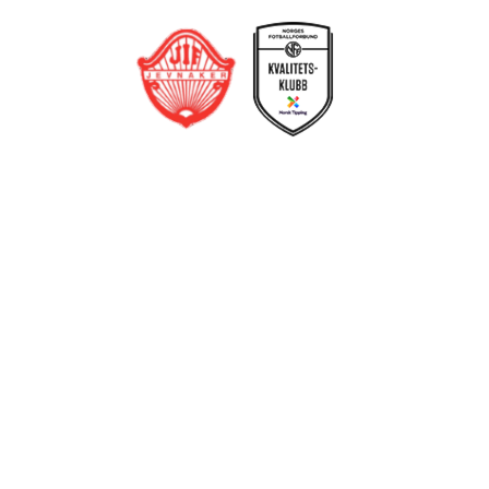
Jevnaker IF Fotball
Postboks 129, 3521 Jevnaker
Org. nr.: 971012951
leder@jif.no
Om Klubben