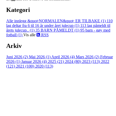
Kategori
Alle innlegg
&quot;NORMALEN&quot; ER TILBAKE (1)
110
lag deltar fra 6 til 16 år under året julecup (1)
113 lag påmeldt til
årets julecup.. (1)
35 BARN PÅMELDT (1)
95 barn - gøy med
fotball (1)
Vis alle
RSS
Arkiv
Juni 2026 (2)
Mai 2026 (1)
April 2026 (4)
Mars 2026 (2)
Februar
2026 (1)
Januar 2026 (4)
2025 (21)
2024 (80)
2023 (113)
2022
(121)
2021 (100)
2020 (113)
Bli medlem i klubben!
Trykk her for innmelding