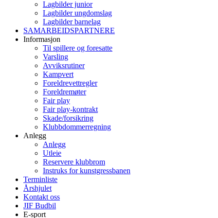
Lagbilder junior
Lagbilder ungdomslag
Lagbilder barnelag
SAMARBEIDSPARTNERE
Informasjon
Til spillere og foresatte
Varsling
Avviksrutiner
Kampvert
Foreldrevettregler
Foreldremøter
Fair play
Fair play-kontrakt
Skade/forsikring
Klubbdommerregning
Anlegg
Anlegg
Utleie
Reservere klubbrom
Instruks for kunstgressbanen
Terminliste
Årshjulet
Kontakt oss
JIF Budbil
E-sport