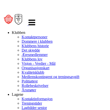
Veksle
navigasjon
Klubben
Kontaktpersoner
Dommere i klubben
Klubbens historie
Det skjedde
Æresmedlemmer
Klubbens lov
Visjon - Verdier - Mål
Organisasjonskart
Kvalitetsklubb
Medlemskontingent og treningsavgift
Politiattest
Rollebeskrivelser
Årsmøter
Lagene
Kontaktinformasjon
Treningstider
Lagbilder senior