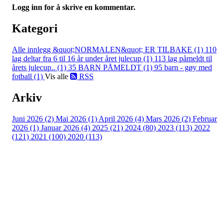
Logg inn for å skrive en kommentar.
Kategori
Alle innlegg
&quot;NORMALEN&quot; ER TILBAKE (1)
110
lag deltar fra 6 til 16 år under året julecup (1)
113 lag påmeldt til
årets julecup.. (1)
35 BARN PÅMELDT (1)
95 barn - gøy med
fotball (1)
Vis alle
RSS
Arkiv
Juni 2026 (2)
Mai 2026 (1)
April 2026 (4)
Mars 2026 (2)
Februar
2026 (1)
Januar 2026 (4)
2025 (21)
2024 (80)
2023 (113)
2022
(121)
2021 (100)
2020 (113)
Bli medlem i klubben!
Trykk her for innmelding