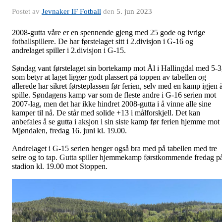
Postet av
Jevnaker IF Fotball
den
5. jun 2023
2008-gutta våre er en spennende gjeng med 25 gode og ivrige
fotballspillere. De har førstelaget sitt i 2.divisjon i G-16 og
andrelaget spiller i 2.divisjon i G-15.
Søndag vant førstelaget sin bortekamp mot Ål i Hallingdal med 5-3
som betyr at laget ligger godt plassert på toppen av tabellen og
allerede har sikret førsteplassen før ferien, selv med en kamp igjen 
spille. Søndagens kamp var som de fleste andre i G-16 serien mot
2007-lag, men det har ikke hindret 2008-gutta i å vinne alle sine
kamper til nå. De står med solide +13 i målforskjell. Det kan
anbefales å se gutta i aksjon i sin siste kamp før ferien hjemme mot
Mjøndalen, fredag 16. juni kl. 19.00.
Andrelaget i G-15 serien henger også bra med på tabellen med tre
seire og to tap. Gutta spiller hjemmekamp førstkommende fredag p
stadion kl. 19.00 mot Stoppen.