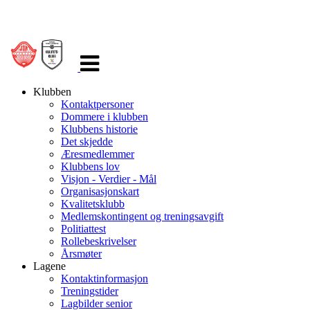
Veksle
navigasjon
Klubben
Kontaktpersoner
Dommere i klubben
Klubbens historie
Det skjedde
Æresmedlemmer
Klubbens lov
Visjon - Verdier - Mål
Organisasjonskart
Kvalitetsklubb
Medlemskontingent og treningsavgift
Politiattest
Rollebeskrivelser
Årsmøter
Lagene
Kontaktinformasjon
Treningstider
Lagbilder senior