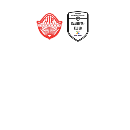
Jevnaker IF Fotball
Postboks 129, 3521 Jevnaker
Org. nr.: 971012951
leder@jif.no
Om Klubben