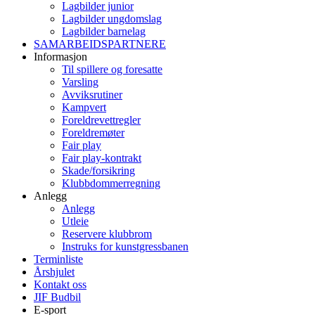
Lagbilder junior
Lagbilder ungdomslag
Lagbilder barnelag
SAMARBEIDSPARTNERE
Informasjon
Til spillere og foresatte
Varsling
Avviksrutiner
Kampvert
Foreldrevettregler
Foreldremøter
Fair play
Fair play-kontrakt
Skade/forsikring
Klubbdommerregning
Anlegg
Anlegg
Utleie
Reservere klubbrom
Instruks for kunstgressbanen
Terminliste
Årshjulet
Kontakt oss
JIF Budbil
E-sport