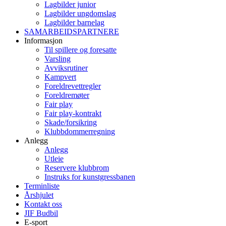
Lagbilder junior
Lagbilder ungdomslag
Lagbilder barnelag
SAMARBEIDSPARTNERE
Informasjon
Til spillere og foresatte
Varsling
Avviksrutiner
Kampvert
Foreldrevettregler
Foreldremøter
Fair play
Fair play-kontrakt
Skade/forsikring
Klubbdommerregning
Anlegg
Anlegg
Utleie
Reservere klubbrom
Instruks for kunstgressbanen
Terminliste
Årshjulet
Kontakt oss
JIF Budbil
E-sport