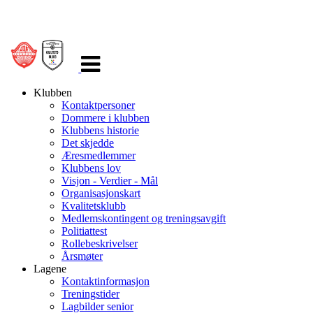
Veksle
navigasjon
Klubben
Kontaktpersoner
Dommere i klubben
Klubbens historie
Det skjedde
Æresmedlemmer
Klubbens lov
Visjon - Verdier - Mål
Organisasjonskart
Kvalitetsklubb
Medlemskontingent og treningsavgift
Politiattest
Rollebeskrivelser
Årsmøter
Lagene
Kontaktinformasjon
Treningstider
Lagbilder senior