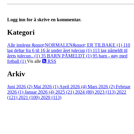
Logg inn for å skrive en kommentar.
Kategori
Alle innlegg
&quot;NORMALEN&quot; ER TILBAKE (1)
110
lag deltar fra 6 til 16 år under året julecup (1)
113 lag påmeldt til
årets julecup.. (1)
35 BARN PÅMELDT (1)
95 barn - gøy med
fotball (1)
Vis alle
RSS
Arkiv
Juni 2026 (2)
Mai 2026 (1)
April 2026 (4)
Mars 2026 (2)
Februar
2026 (1)
Januar 2026 (4)
2025 (21)
2024 (80)
2023 (113)
2022
(121)
2021 (100)
2020 (113)
Bli medlem i klubben!