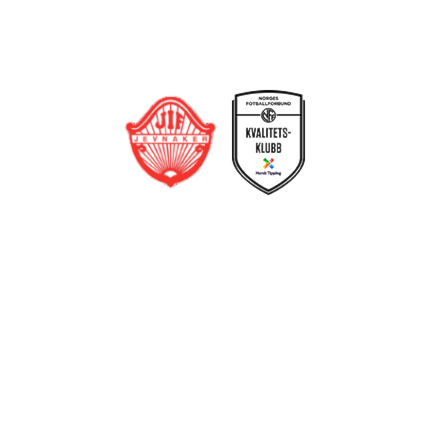
Trykk her for innmelding
Jevnaker IF Fotball
Postboks 129, 3521 Jevnaker
Org. nr.: 971012951
leder@jif.no