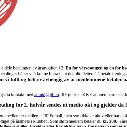
t å dele betalingen av årsavgiften i 2.
En for vårsesongen og en for hø
talinger håper vi å kunne bidra til at det blir "lettere" å betale trening
om vi fullt og helt er avhengig av at medlemmene betaler n
igst ta kontakt med
admin@jif.no
. JIF ønsker IKKE at noen barn eksklu
etaling for 2. halvår sendes ut medio okt og gjelder da f
ttemedlem er medlem i JIF Fotball, men som ikke er aktiv eller har aktiv
tiget på årsmøte i klubben. Som støttemedlem betaler du
kr. 300,-
i åre
 tidligere spiller, foreldre eller har aktive barn, barnebarn som er 