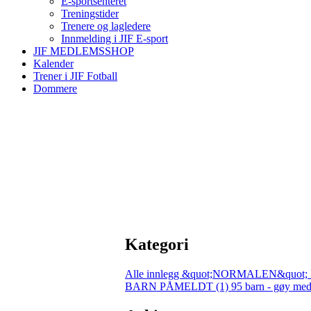
E-sportsenteret
Treningstider
Trenere og lagledere
Innmelding i JIF E-sport
JIF MEDLEMSSHOP
Kalender
Trener i JIF Fotball
Dommere
Kategori
Alle innlegg
&quot;NORMALEN&quot; 
BARN PÅMELDT (1)
95 barn - gøy med