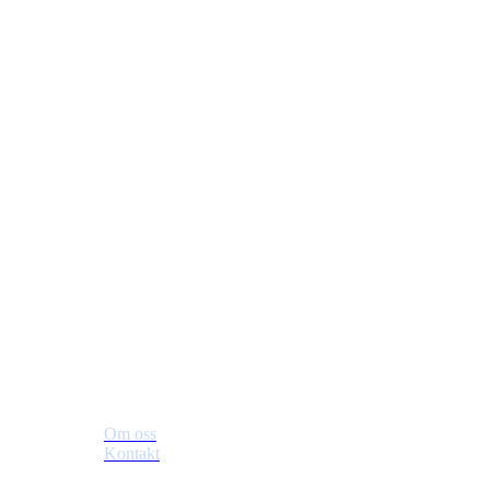
Jevnaker IF Fotball
Postboks 129, 3521 Jevnaker
Org. nr.: 971012951
leder@jif.no
Om Klubben
Om oss
Kontakt