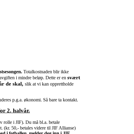
stsesongen.
Totalkostnaden blir ikke
svært
savgiften i mindre beløp. Dette er en
år de skal,
slik at vi kan opprettholde
deres p.g.a. økonomi. Så bare ta kontakt.
or 2. halvår.
 rolle i JIF). Du må bl.a. betale
t. (kr. 50,- betales videre til JIF Allianse)
med i fotballen, melder deg inn i JIF