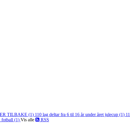
ER TILBAKE (1)
110 lag deltar fra 6 til 16 år under året julecup (1)
11
 fotball (1)
Vis alle
RSS