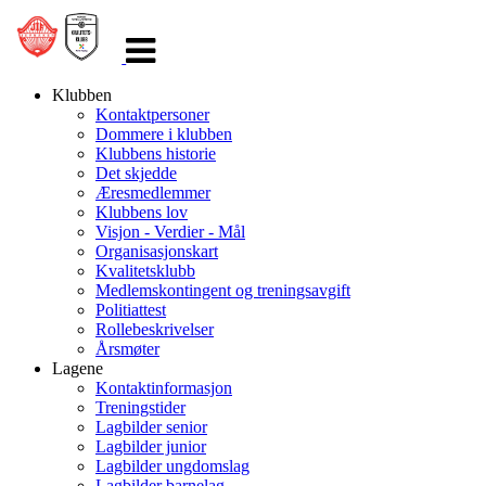
Veksle
navigasjon
Klubben
Kontaktpersoner
Dommere i klubben
Klubbens historie
Det skjedde
Æresmedlemmer
Klubbens lov
Visjon - Verdier - Mål
Organisasjonskart
Kvalitetsklubb
Medlemskontingent og treningsavgift
Politiattest
Rollebeskrivelser
Årsmøter
Lagene
Kontaktinformasjon
Treningstider
Lagbilder senior
Lagbilder junior
Lagbilder ungdomslag
Lagbilder barnelag