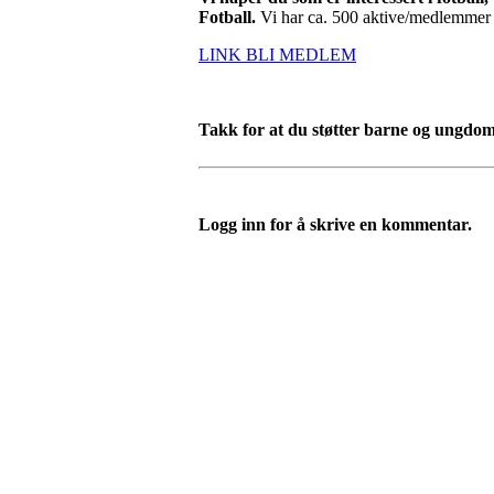
Fotball.
Vi har ca. 500 aktive/medlemmer 
LINK BLI MEDLEM
Takk for at du støtter barne og ungdom
Logg inn for å skrive en kommentar.
Bli medlem i klubben!
Trykk her for innmelding