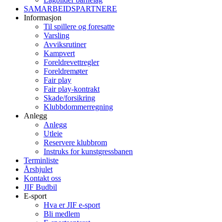
SAMARBEIDSPARTNERE
Informasjon
Til spillere og foresatte
Varsling
Avviksrutiner
Kampvert
Foreldrevettregler
Foreldremøter
Fair play
Fair play-kontrakt
Skade/forsikring
Klubbdommerregning
Anlegg
Anlegg
Utleie
Reservere klubbrom
Instruks for kunstgressbanen
Terminliste
Årshjulet
Kontakt oss
JIF Budbil
E-sport
Hva er JIF e-sport
Bli medlem