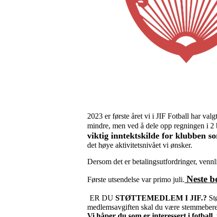
2023 er første året vi i JIF Fotball har valg
mindre, men ved å dele opp regningen i 2 be
viktig inntektskilde for klubben s
det høye aktivitetsnivået vi ønsker.
Dersom det er betalingsutfordringer, vennl
Neste b
Første utsendelse var primo juli.
ER DU
STØTTEMEDLEM I JIF.?
Stø
medlemsavgiften skal du være stemmeberet
Vi håper du som er interessert i fotball,