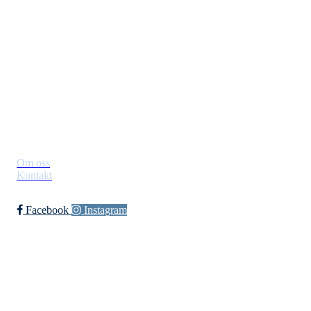
Jevnaker IF Fotball
Postboks 129, 3521 Jevnaker
Org. nr.: 971012951
leder@jif.no
Om Klubben
Om oss
Kontakt
Facebook
Instagram