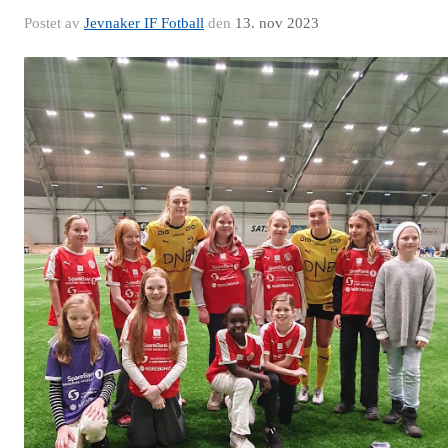
Postet av
Jevnaker IF Fotball
den
13. nov 2023