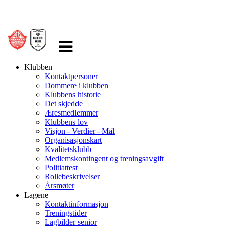
Veksle
navigasjon
Klubben
Kontaktpersoner
Dommere i klubben
Klubbens historie
Det skjedde
Æresmedlemmer
Klubbens lov
Visjon - Verdier - Mål
Organisasjonskart
Kvalitetsklubb
Medlemskontingent og treningsavgift
Politiattest
Rollebeskrivelser
Årsmøter
Lagene
Kontaktinformasjon
Treningstider
Lagbilder senior