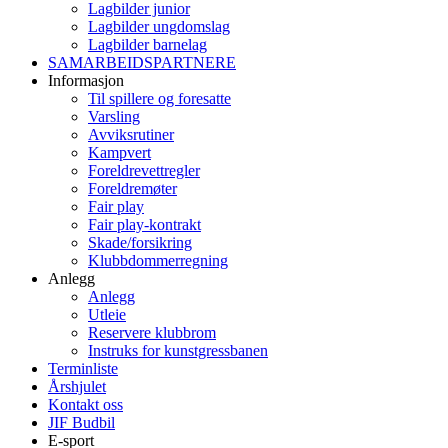
Lagbilder junior
Lagbilder ungdomslag
Lagbilder barnelag
SAMARBEIDSPARTNERE
Informasjon
Til spillere og foresatte
Varsling
Avviksrutiner
Kampvert
Foreldrevettregler
Foreldremøter
Fair play
Fair play-kontrakt
Skade/forsikring
Klubbdommerregning
Anlegg
Anlegg
Utleie
Reservere klubbrom
Instruks for kunstgressbanen
Terminliste
Årshjulet
Kontakt oss
JIF Budbil
E-sport