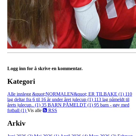
Logg inn for å skrive en kommentar.
Kategori
Alle innlegg
&quot;NORMALEN&quot; ER TILBAKE (1)
110
lag deltar fra 6 til 16 år under året julecup (1)
113 lag påmeldt til
årets julecup.. (1)
35 BARN PÅMELDT (1)
95 barn - gøy med
fotball (1)
Vis alle
RSS
Arkiv