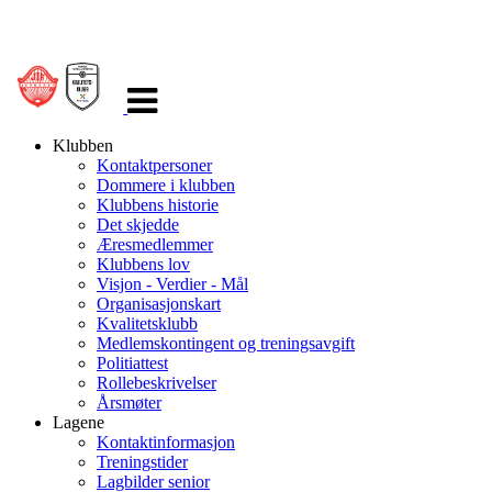
Veksle
navigasjon
Klubben
Kontaktpersoner
Dommere i klubben
Klubbens historie
Det skjedde
Æresmedlemmer
Klubbens lov
Visjon - Verdier - Mål
Organisasjonskart
Kvalitetsklubb
Medlemskontingent og treningsavgift
Politiattest
Rollebeskrivelser
Årsmøter
Lagene
Kontaktinformasjon
Treningstider
Lagbilder senior