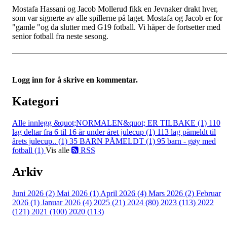
Mostafa Hassani og Jacob Mollerud fikk en Jevnaker drakt hver,
som var signerte av alle spillerne på laget. Mostafa og Jacob er for
"gamle "og da slutter med G19 fotball. Vi håper de fortsetter med
senior fotball fra neste sesong.
Logg inn for å skrive en kommentar.
Kategori
Alle innlegg
&quot;NORMALEN&quot; ER TILBAKE (1)
110
lag deltar fra 6 til 16 år under året julecup (1)
113 lag påmeldt til
årets julecup.. (1)
35 BARN PÅMELDT (1)
95 barn - gøy med
fotball (1)
Vis alle
RSS
Arkiv
Juni 2026 (2)
Mai 2026 (1)
April 2026 (4)
Mars 2026 (2)
Februar
2026 (1)
Januar 2026 (4)
2025 (21)
2024 (80)
2023 (113)
2022
(121)
2021 (100)
2020 (113)