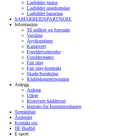
Lagbilder junior
Lagbilder ungdomslag
Lagbilder barnelag
SAMARBEIDSPARTNERE
Informasjon
Til spillere og foresatte
Varsling
Avviksrutiner
Kampvert
Foreldrevettregler
Foreldremøter
Fair play
Fair play-kontrakt
Skade/forsikring
Klubbdommerregning
Anlegg
Anlegg
Utleie
Reservere klubbrom
Instruks for kunstgressbanen
Terminliste
Årshjulet
Kontakt oss
JIF Budbil
E-sport