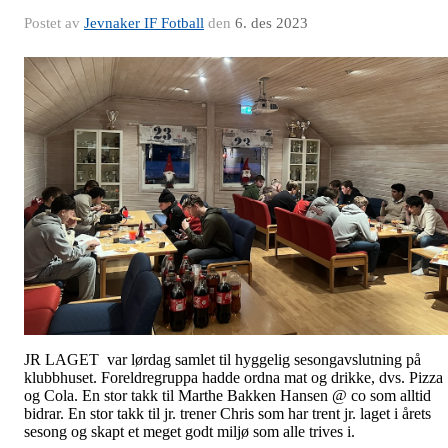
Postet av
Jevnaker IF Fotball
den
6. des 2023
JR LAGET var lørdag samlet til hyggelig sesongavslutning på
klubbhuset. Foreldregruppa hadde ordna mat og drikke, dvs. Pizza
og Cola. En stor takk til Marthe Bakken Hansen @ co som alltid
bidrar. En stor takk til jr. trener Chris som har trent jr. laget i årets
sesong og skapt et meget godt miljø som alle trives i.