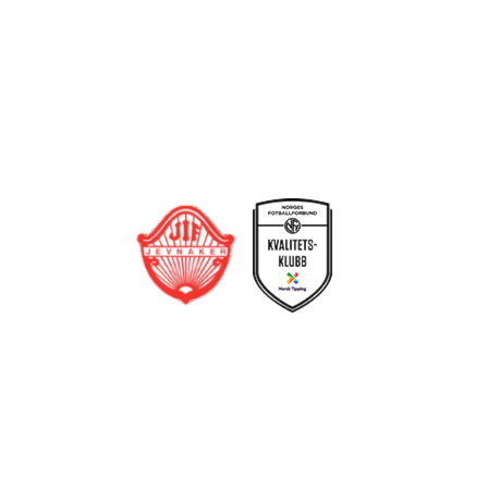
Bli medlem i klubben!
Trykk her for innmelding
Jevnaker IF Fotball
Postboks 129, 3521 Jevnaker