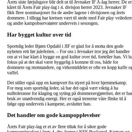
Årets siste førjulsgave blir delt ut til Jevnaker IF A-lag herrer. De er
kåret til Årets Fair play-lag i 4. divisjon herrer 2023. Jevnaker IF
fikk flere nominasjoner fra de andre lagene i divisjonen og årets
dommere. I tillegg har kretsen vært til stede med Fair play veiledere
og andre kampobservatører underveis i sesongen.
Har bygget kultur over tid
Sportslig leder Bjørn Opdahl i JIF er glad for å motta den gode
nyheten rett før juleferien. – For oss i Jevnaker tror jeg det handler
om at vi har klart å bygge en god kultur over tid, forteller han. Vi h
fokus på at det skal være hyggelig å komme til oss, både for
dommere og motstandere, og virkemiddelet er ofte en kopp kaffe o
vaffel.
Det stiller også opp en kampvert fra styret på hver hjemmekamp.
For meg som sportslig leder, så har det også vært viktig å ha
nulltoleranse for klaging og syting på dommeravgjørelser, det er ba
bruk av unødvendig energi. Her er også trenerne våre flinke til å
følge opp underveis i kampene, avslutter han.
Det handler om gode kampopplevelser
Årets Fair play-lag er et av flere tiltak for å sikre gode
kampopplevelser i årets 4. div. herrer i NFF Buskerud. Kretsen og