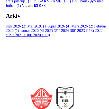
årets julecup.. (1)
35 BARN PÅMELDT (1)
95 barn - gøy med
fotball (1)
Vis alle
RSS
Arkiv
Juni 2026 (2)
Mai 2026 (1)
April 2026 (4)
Mars 2026 (2)
Februar
2026 (1)
Januar 2026 (4)
2025 (21)
2024 (80)
2023 (113)
2022
(121)
2021 (100)
2020 (113)
Bli medlem i klubben!
Trykk her for innmelding