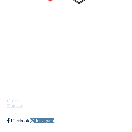
Jevnaker IF Fotball
Postboks 129, 3521 Jevnaker
Org. nr.: 971012951
leder@jif.no
Om Klubben
Om oss
Kontakt
Facebook
Instagram