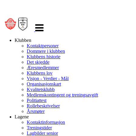
Veksle
navigasjon
Klubben
Kontaktpersoner
Dommere i klubben
Klubbens historie
Det skjedde
Æresmedlemmer
Klubbens lov
Visjon - Verdier - Mål
Organisasjonskart
Kvalitetsklubb
Medlemskontingent og treningsavgift
Politiattest
Rollebeskrivelser
Årsmøter
Lagene
Kontaktinformasjon
Treningstider
Lagbilder senior