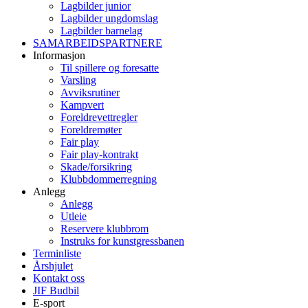
Lagbilder junior
Lagbilder ungdomslag
Lagbilder barnelag
SAMARBEIDSPARTNERE
Informasjon
Til spillere og foresatte
Varsling
Avviksrutiner
Kampvert
Foreldrevettregler
Foreldremøter
Fair play
Fair play-kontrakt
Skade/forsikring
Klubbdommerregning
Anlegg
Anlegg
Utleie
Reservere klubbrom
Instruks for kunstgressbanen
Terminliste
Årshjulet
Kontakt oss
JIF Budbil
E-sport