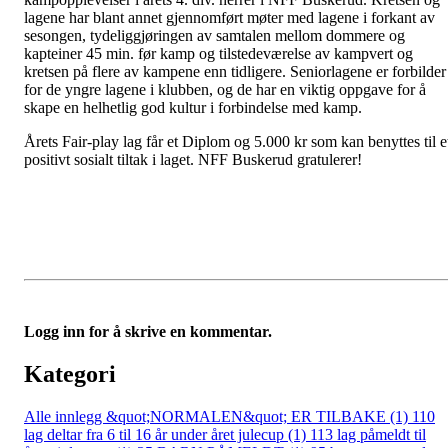
lagene har blant annet gjennomført møter med lagene i forkant av
sesongen, tydeliggjøringen av samtalen mellom dommere og
kapteiner 45 min. før kamp og tilstedeværelse av kampvert og
kretsen på flere av kampene enn tidligere. Seniorlagene er forbilder
for de yngre lagene i klubben, og de har en viktig oppgave for å
skape en helhetlig god kultur i forbindelse med kamp.
Årets Fair-play lag får et Diplom og 5.000 kr som kan benyttes til e
positivt sosialt tiltak i laget. NFF Buskerud gratulerer!
Logg inn for å skrive en kommentar.
Kategori
Alle innlegg
&quot;NORMALEN&quot; ER TILBAKE (1)
110
lag deltar fra 6 til 16 år under året julecup (1)
113 lag påmeldt til