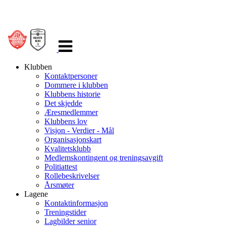
Veksle
navigasjon
Klubben
Kontaktpersoner
Dommere i klubben
Klubbens historie
Det skjedde
Æresmedlemmer
Klubbens lov
Visjon - Verdier - Mål
Organisasjonskart
Kvalitetsklubb
Medlemskontingent og treningsavgift
Politiattest
Rollebeskrivelser
Årsmøter
Lagene
Kontaktinformasjon
Treningstider
Lagbilder senior