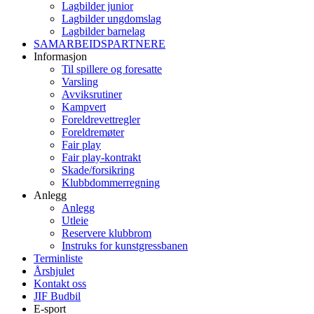
Lagbilder junior
Lagbilder ungdomslag
Lagbilder barnelag
SAMARBEIDSPARTNERE
Informasjon
Til spillere og foresatte
Varsling
Avviksrutiner
Kampvert
Foreldrevettregler
Foreldremøter
Fair play
Fair play-kontrakt
Skade/forsikring
Klubbdommerregning
Anlegg
Anlegg
Utleie
Reservere klubbrom
Instruks for kunstgressbanen
Terminliste
Årshjulet
Kontakt oss
JIF Budbil
E-sport