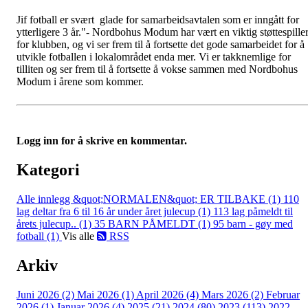
Jif fotball er svært glade for samarbeidsavtalen som er inngått for
ytterligere 3 år."- Nordbohus Modum har vært en viktig støttespille
for klubben, og vi ser frem til å fortsette det gode samarbeidet for å
utvikle fotballen i lokalområdet enda mer. Vi er takknemlige for
tilliten og ser frem til å fortsette å vokse sammen med Nordbohus
Modum i årene som kommer.
Logg inn for å skrive en kommentar.
Kategori
Alle innlegg
&quot;NORMALEN&quot; ER TILBAKE (1)
110
lag deltar fra 6 til 16 år under året julecup (1)
113 lag påmeldt til
årets julecup.. (1)
35 BARN PÅMELDT (1)
95 barn - gøy med
fotball (1)
Vis alle
RSS
Arkiv
Juni 2026 (2)
Mai 2026 (1)
April 2026 (4)
Mars 2026 (2)
Februar
2026 (1)
Januar 2026 (4)
2025 (21)
2024 (80)
2023 (113)
2022