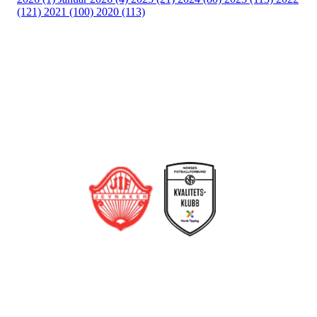
(121)
2021 (100)
2020 (113)
Bli medlem i klubben!
Trykk her for innmelding
Jevnaker IF Fotball