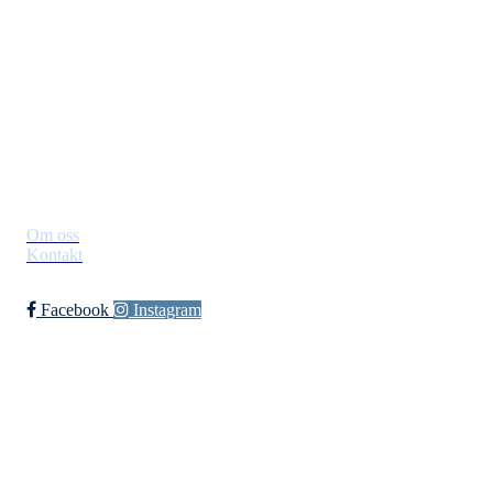
Postboks 129, 3521 Jevnaker
Org. nr.: 971012951
leder@jif.no
Om Klubben
Om oss
Kontakt
Facebook
Instagram